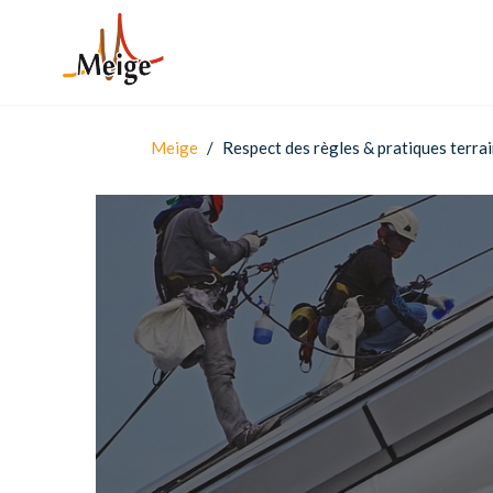
Meige
/
Respect des règles & pratiques terra
Système de management
Réduire les 
Présider et animer le CSE & la CSSCT
Veille & con
Respect des règles & pratiques terrain
Evaluation d