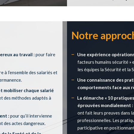
Notre approc
reux au travail :
pour faire
Une expérience opérationn
facteurs humains sécurité » 
les équipes la Sécurité et la 
e à l’ensemble des salariés et
 permanence.
Une connaissance des prati
comportements face aux rè
t mobiliser chaque salarié
 et des méthodes adaptés à
La démarche « 10 pratiques 
éprouvées mondialement :
ont fait leurs preuves dans l
ment :
pour qu’il intervienne
professionnelles. Les pratiq
nt des actes dangereux.
participative en positionnan
de la Santé et de la